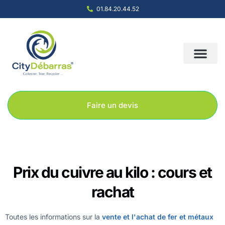
01.84.20.44.52
Nous contacter
Notre société
Nos solution
Faire un devis
Prix du cuivre au kilo : cours et
rachat
Toutes les informations sur la
vente et l'achat de fer et métaux