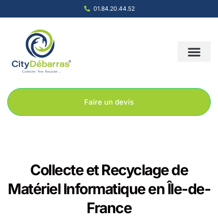
01.84.20.44.52
Nous contacter
Notre société
Nos solution
Faire un devis
Collecte et Recyclage de
Matériel Informatique en Île-de-
France