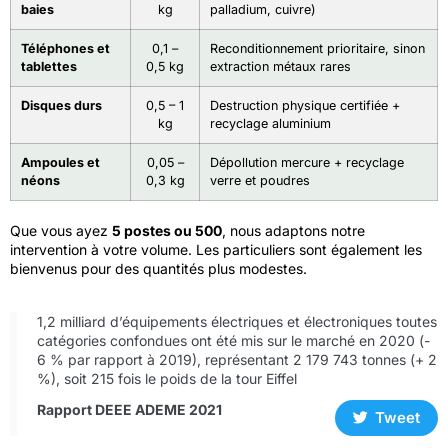
baies
kg
palladium, cuivre)
Téléphones et
0,1 –
Reconditionnement prioritaire, sinon
tablettes
0,5 kg
extraction métaux rares
Disques durs
0,5 – 1
Destruction physique certifiée +
kg
recyclage aluminium
Ampoules et
0,05 –
Dépollution mercure + recyclage
néons
0,3 kg
verre et poudres
Que vous ayez
5 postes ou 500
, nous adaptons notre
intervention à votre volume. Les particuliers sont également les
bienvenus pour des quantités plus modestes.
1,2 milliard d’équipements électriques et électroniques toutes
catégories confondues ont été mis sur le marché en 2020 (-
6 % par rapport à 2019), représentant 2 179 743 tonnes (+ 2
%), soit 215 fois le poids de la tour Eiffel
Rapport DEEE ADEME 2021
Tweet