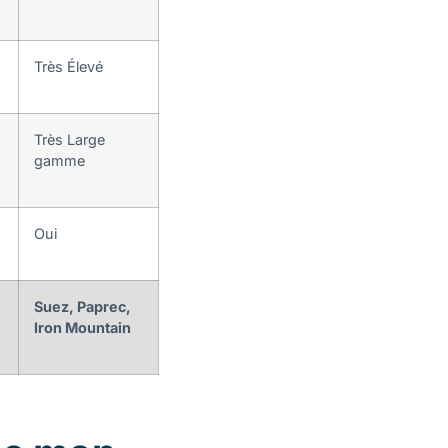
Très Élevé
Très Large
gamme
Oui
Suez, Paprec,
Iron Mountain