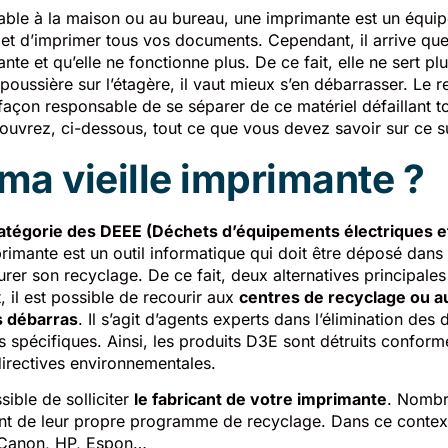
imable à la maison ou au bureau, une imprimante est un équ
 et d’imprimer tous vos documents. Cependant, il arrive qu
ante et qu’elle ne fonctionne plus. De ce fait, elle ne sert plu
 poussière sur l’étagère, il vaut mieux s’en débarrasser. Le 
façon responsable de se séparer de ce matériel défaillant t
ouvrez, ci-dessous, tout ce que vous devez savoir sur ce su
 ma vieille imprimante ?
catégorie des DEEE (Déchets d’équipements électriques e
rimante est un outil informatique qui doit être déposé dans
rer son recyclage. De ce fait, deux alternatives principales
, il est possible de recourir aux
centres de recyclage ou a
s débarras
. Il s’agit d’agents experts dans l’élimination des
 spécifiques. Ainsi, les produits D3E sont détruits confo
directives environnementales.
ssible de solliciter
le fabricant de votre imprimante
. Nombr
nt de leur propre programme de recyclage. Dans ce contex
 Canon, HP, Espon…