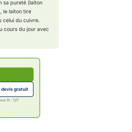
 sa pureté (laiton
c
, le laiton tire
s celui du cuivre.
au cours du jour avec
.20.44.52
devis gratuit
us 1h · 7j/7