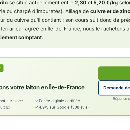
kilo
se situe actuellement entre
2,30 et 5,20 €/kg
selon
rie ou chargé d'impuretés). Alliage de
cuivre et de zin
eur du cuivre qu'il contient : son cours suit donc de prè
ferrailleur agréé en Île-de-France, nous le rachetons 
paiement comptant
.
?
📞 01.84
ns votre laiton en Île-de-France
Demande de 
Réponse so
nt sur place
Pesée digitale certifiée
uit IDF
4,9/5 sur Google (308 avis)