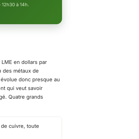
 12h30 à 14h.
u LME en dollars par
un des métaux de
lo évolue donc presque au
nt qui veut savoir
igé. Quatre grands
 de cuivre, toute