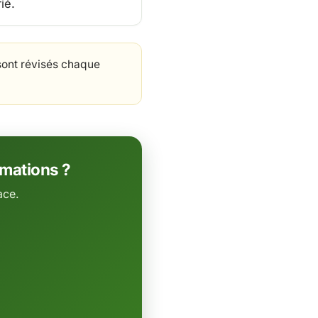
ié.
sont révisés chaque
rmations ?
ace.