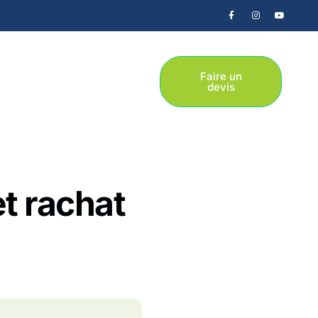
Faire un
devis
et rachat