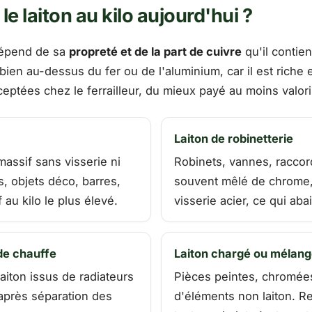
e laiton au kilo aujourd'hui ?
 dépend de sa
propreté et de la part de cuivre
qu'il contien
ien au-dessus du fer ou de l'aluminium, car il est riche e
ceptées chez le ferrailleur, du mieux payé au moins valori
Laiton de robinetterie
massif sans visserie ni
Robinets, vannes, raccor
, objets déco, barres,
souvent mêlé de chrome,
 au kilo le plus élevé.
visserie acier, ce qui abai
 de chauffe
Laiton chargé ou mélan
aiton issus de radiateurs
Pièces peintes, chromé
après séparation des
d'éléments non laiton. Rep