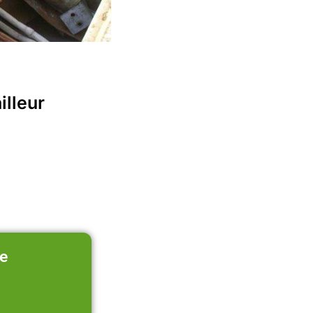
illeur
e