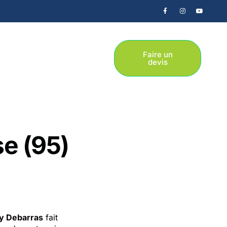
Faire un
devis
se (95)
ty Debarras
fait