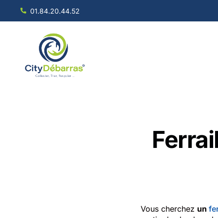
01.84.20.44.52
Ferrai
Vous cherchez
un
fe