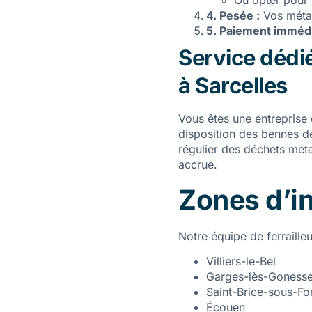
Ou opter pour 
4. Pesée :
Vos métau
5. Paiement immédi
Service dédié
à Sarcelles
Vous êtes une entreprise 
disposition des bennes de
régulier des déchets méta
accrue.
Zones d’in
Notre équipe de ferraille
Villiers-le-Bel
Garges-lès-Goness
Saint-Brice-sous-Fo
Écouen