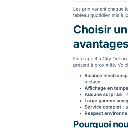
Les prix varient chaque j
tableau quotidien mis à j
Choisir un
avantage
Faire appel à City Débarr
présent à proximité. Voici
Balance électroniq
métaux.
Affichage en temps
Aucune surprise
: 
Large gamme acce
Service complet
: a
Respect environne
Pourquoi nous