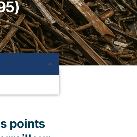
(95)
s points