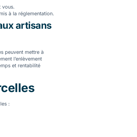
t vous.
is à la réglementation.
aux artisans
es peuvent mettre à
ement l’enlèvement
mps et rentabilité
rcelles
les :