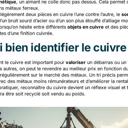
nétique
, un aimant ne colle donc pas dessus. Cela permet d
ns métaux ferreux.
 légèrement deux pièces en cuivre l’une contre l’autre, le
so
d’un bruit sourd d’acier ou d’un son plus étouffé d’alliage m
lorsqu’on hésite entre différents
objets en cuivre
et des piè
s d’une finition cuivrée.
bien identifier le cuivre
nt le cuivre est important pour
valoriser
un débarras ou un t
s autres, on peut le revendre au meilleur prix en fonction d
régulièrement sur le marché des métaux. Un tri précis perme
vec des métaux moins rémunérateurs et d’améliorer la rentabi
pratiquer, reconnaître du cuivre devient un réflexe visuel et 
a être soit recyclé soit vendu au poids.