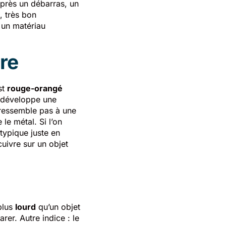
après un débarras, un
, très bon
t un matériau
re
est
rouge-orangé
il développe une
 ressemble pas à une
le métal. Si l’on
typique juste en
ivre sur un objet
 plus
lourd
qu’un objet
er. Autre indice : le