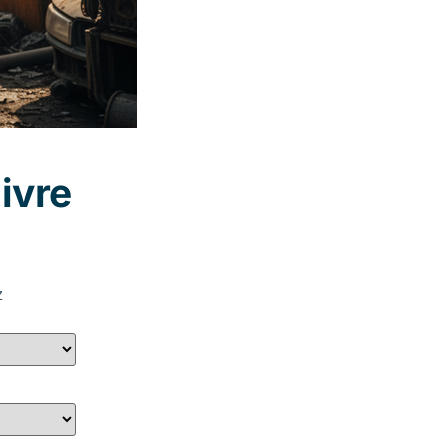
uivre
z