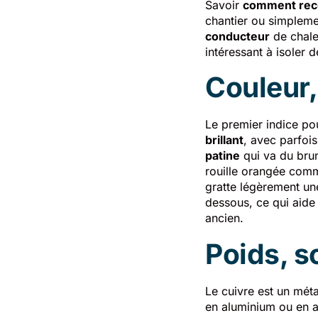
Savoir
comment reco
chantier ou simpleme
conducteur
de chaleu
intéressant à isoler 
Couleur,
Le premier indice p
brillant
, avec parfois 
patine
qui va du brun
rouille orangée comme
gratte légèrement un
dessous, ce qui aid
ancien.
Poids, s
Le cuivre est un mét
en aluminium ou en al