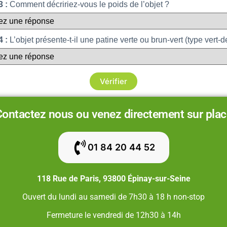
 :
Comment décririez-vous le poids de l’objet ?
 :
L’objet présente-t-il une patine verte ou brun-vert (type vert-d
Vérifier
Contactez nous ou venez directement sur plac
01 84 20 44 52
118 Rue de Paris, 93800 Épinay-sur-Seine
Ouvert du lundi au samedi de 7h30 à 18 h non-stop
Fermeture le vendredi de 12h30 à 14h