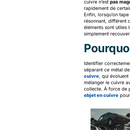
cuivre n’est
pas mag
rapidement de certai
Enfin, lorsqu’on tape
résonnant, différent 
éléments sont utiles 
simplement recouverte
Pourquoi 
Identifier correcteme
séparant ce métal de
cuivre
,
qui évoluent 
mélanger le cuivre a
collecte. À force de 
objet en cuivre
pourr