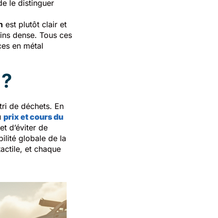
e le distinguer
n
est plutôt clair et
oins dense. Tous ces
ces en métal
 ?
ri de déchets. En
u
prix et cours du
t d’éviter de
lité globale de la
tactile, et chaque