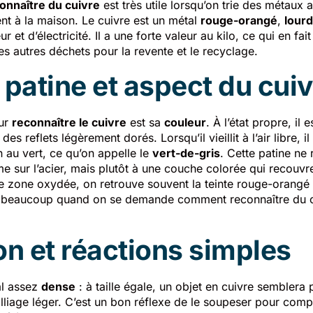
nnaître du cuivre
est très utile lorsqu’on trie des métaux 
nt à la maison. Le cuivre est un métal
rouge-orangé
,
lourd
r et d’électricité. Il a une forte valeur au kilo, ce qui en fai
des autres déchets pour la revente et le recyclage.
 patine et aspect du cuiv
our
reconnaître le cuivre
est sa
couleur
. À l’état propre, il 
des reflets légèrement dorés. Lorsqu’il vieillit à l’air libre, 
 au vert, ce qu’on appelle le
vert-de-gris
. Cette patine ne
 sur l’acier, mais plutôt à une couche colorée qui recouvre 
e zone oxydée, on retrouve souvent la teinte rouge-orangé 
e beaucoup quand on se demande comment reconnaître du cu
on et réactions simples
al assez
dense
: à taille égale, un objet en cuivre semblera
liage léger. C’est un bon réflexe de le soupeser pour compar