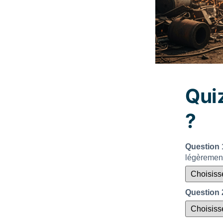
Quiz
?
Question 1
légèremen
Question 2