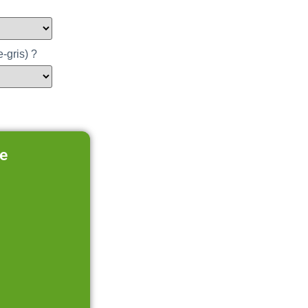
e-gris) ?
e