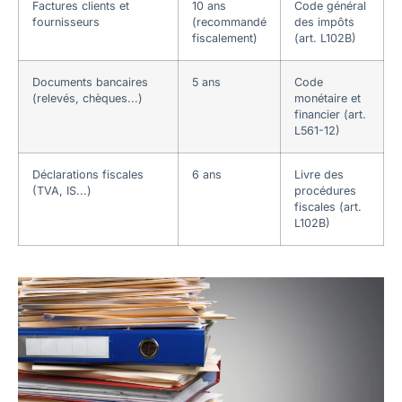
Factures clients et
10 ans
Code général
fournisseurs
(recommandé
des impôts
fiscalement)
(art. L102B)
Documents bancaires
5 ans
Code
(relevés, chèques...)
monétaire et
financier (art.
L561-12)
Déclarations fiscales
6 ans
Livre des
(TVA, IS...)
procédures
fiscales (art.
L102B)