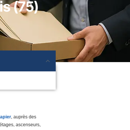
is (75)
apier
, auprès des
(étages, ascenseurs,