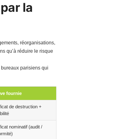
par la
gements, réorganisations,
ns qu’à réduire le risque
 bureaux parisiens qui
ve fournie
ficat de destruction +
bilité
ficat nominatif (audit /
ormité)