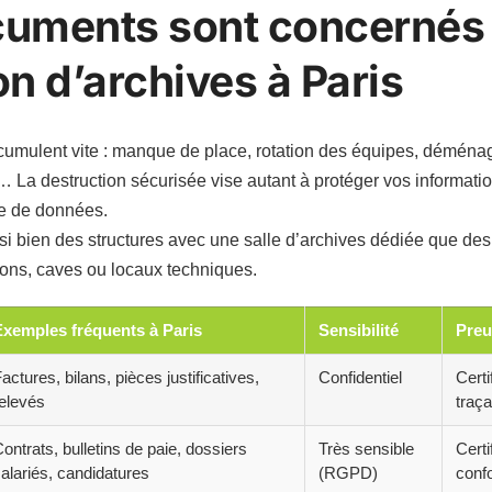
uments sont concernés 
on d’archives à Paris
ccumulent vite : manque de place, rotation des équipes, déména
… La destruction sécurisée vise autant à protéger vos informatio
e de données.
bien des structures avec une salle d’archives dédiée que des
tons, caves ou locaux techniques.
Exemples fréquents à Paris
Sensibilité
Preu
actures, bilans, pièces justificatives,
Confidentiel
Certi
elevés
traça
ontrats, bulletins de paie, dossiers
Très sensible
Certi
alariés, candidatures
(RGPD)
conf