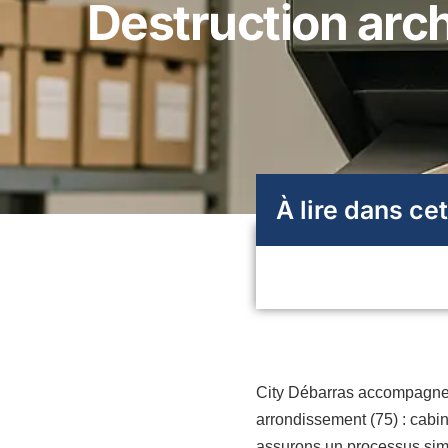
Destruction arch
À lire dans cet
City Débarras accompagne l
arrondissement (75) : cabi
assurons un processus simpl