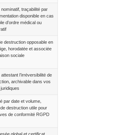
t nominatif, traçabilité par
umentation disponible en cas
ôle d’ordre médical ou
atif
e destruction opposable en
tige, horodatée et associée
aison sociale
 attestant l’irréversibilité de
uction, archivable dans vos
juridiques
té par date et volume,
t de destruction utile pour
uves de conformité RGPD
sée global et certificat