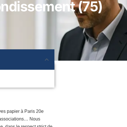
rondissement (75)
ves papier à Paris 20e
, associations… Nous
, dans le respect strict de