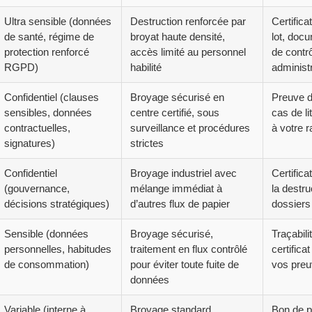
Ultra sensible (données
Destruction renforcée par
Certifica
de santé, régime de
broyat haute densité,
lot, doc
protection renforcé
accès limité au personnel
de contr
RGPD)
habilité
administr
Confidentiel (clauses
Broyage sécurisé en
Preuve d
sensibles, données
centre certifié, sous
cas de li
contractuelles,
surveillance et procédures
à votre r
signatures)
strictes
Confidentiel
Broyage industriel avec
Certificat
(gouvernance,
mélange immédiat à
la destr
décisions stratégiques)
d’autres flux de papier
dossiers 
Sensible (données
Broyage sécurisé,
Traçabili
personnelles, habitudes
traitement en flux contrôlé
certifica
de consommation)
pour éviter toute fuite de
vos pre
données
Variable (interne à
Broyage standard
Bon de pe