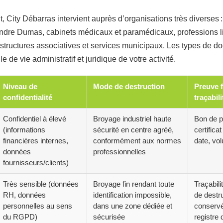
, City Débarras intervient auprès d’organisations très diverse
ndre Dumas, cabinets médicaux et paramédicaux, professions l
structures associatives et services municipaux. Les types de d
 de vie administratif et juridique de votre activité.
Niveau de
Mode de destruction
Preuve f
confidentialité
traçabili
Confidentiel à élevé
Broyage industriel haute
Bon de p
(informations
sécurité en centre agréé,
certifica
financières internes,
conformément aux normes
date, vo
données
professionnelles
fournisseurs/clients)
Très sensible (données
Broyage fin rendant toute
Traçabili
RH, données
identification impossible,
de destr
personnelles au sens
dans une zone dédiée et
conservé
du RGPD)
sécurisée
registre 