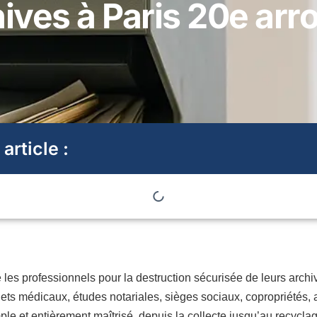
ives à Paris 20e ar
 article :
es professionnels pour la destruction sécurisée de leurs archi
nets médicaux, études notariales, sièges sociaux, copropriétés
e et entièrement maîtrisé, depuis la collecte jusqu’au recyclage