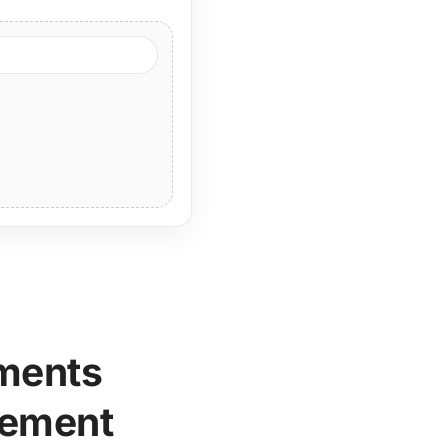
uments
ssement