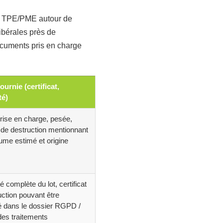
s : TPE/PME autour de
ibérales près de
ocuments pris en charge
ournie (certificat,
té)
rise en charge, pesée,
t de destruction mentionnant
lume estimé et origine
té complète du lot, certificat
uction pouvant être
 dans le dossier RGPD /
des traitements