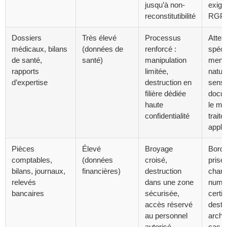
jusqu’à non-
exig
reconstitutibilité
RGP
Dossiers
Très élevé
Processus
Attes
médicaux, bilans
(données de
renforcé :
spéci
de santé,
santé)
manipulation
menti
rapports
limitée,
natur
d’expertise
destruction en
sensi
filière dédiée
docu
haute
le mo
confidentialité
trait
appli
Pièces
Élevé
Broyage
Borde
comptables,
(données
croisé,
prise
bilans, journaux,
financières)
destruction
char
relevés
dans une zone
numé
bancaires
sécurisée,
certif
accès réservé
destr
au personnel
archi
autorisé
cas d