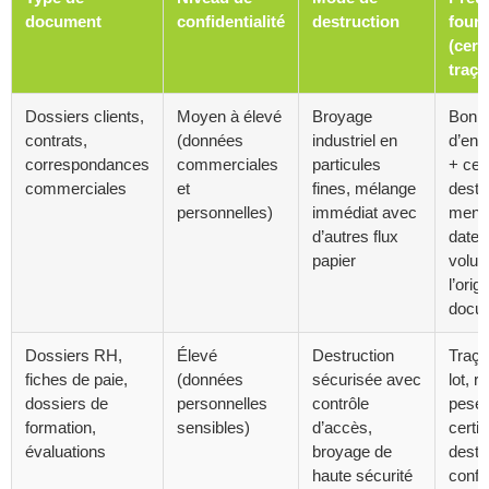
document
confidentialité
destruction
fourn
(certi
traçab
Dossiers clients,
Moyen à élevé
Broyage
Bon
contrats,
(données
industriel en
d’enl
correspondances
commerciales
particules
+ cert
commerciales
et
fines, mélange
destr
personnelles)
immédiat avec
menti
d’autres flux
date, 
papier
volum
l’orig
docu
Dossiers RH,
Élevé
Destruction
Traçab
fiches de paie,
(données
sécurisée avec
lot, r
dossiers de
personnelles
contrôle
pesée
formation,
sensibles)
d’accès,
certif
évaluations
broyage de
destr
haute sécurité
conf