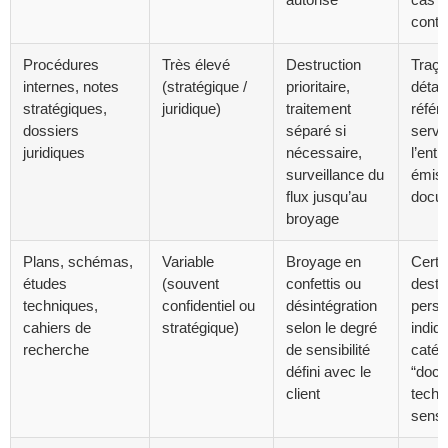
contr
Procédures
Très élevé
Destruction
Traçab
internes, notes
(stratégique /
prioritaire,
détai
stratégiques,
juridique)
traitement
référ
dossiers
séparé si
servi
juridiques
nécessaire,
l’enti
surveillance du
émis 
flux jusqu’au
docu
broyage
Plans, schémas,
Variable
Broyage en
Certif
études
(souvent
confettis ou
destr
techniques,
confidentiel ou
désintégration
perso
cahiers de
stratégique)
selon le degré
indiqu
recherche
de sensibilité
catég
défini avec le
“doc
client
techn
sensi