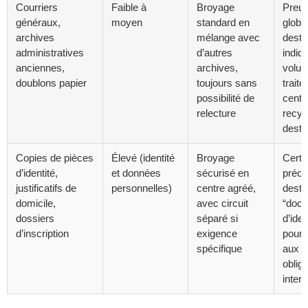
Courriers
Faible à
Broyage
Preu
généraux,
moyen
standard en
globa
archives
mélange avec
destr
administratives
d’autres
indiqu
anciennes,
archives,
volum
doublons papier
toujours sans
traité 
possibilité de
centr
relecture
recyc
desti
Copies de pièces
Élevé (identité
Broyage
Certif
d’identité,
et données
sécurisé en
préci
justificatifs de
personnelles)
centre agréé,
destr
domicile,
avec circuit
“doc
dossiers
séparé si
d’iden
d’inscription
exigence
pour 
spécifique
aux
oblig
inter