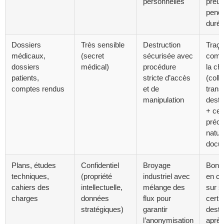
personnelles
preu
pend
durée
Dossiers
Très sensible
Destruction
Traçab
médicaux,
(secret
sécurisée avec
comp
dossiers
médical)
procédure
la ch
patients,
stricte d’accès
(colle
comptes rendus
et de
trans
manipulation
destr
+ cert
préci
natur
docu
Plans, études
Confidentiel
Broyage
Bon d
techniques,
(propriété
industriel avec
en c
cahiers des
intellectuelle,
mélange des
sur s
charges
données
flux pour
certif
stratégiques)
garantir
destr
l’anonymisation
aprè