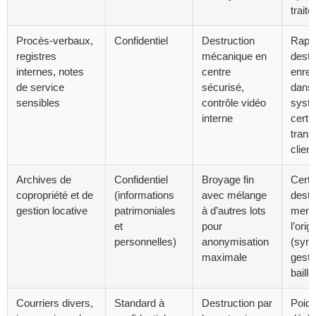
trait
Procès-verbaux,
Confidentiel
Destruction
Rappo
registres
mécanique en
destr
internes, notes
centre
enreg
de service
sécurisé,
dans 
sensibles
contrôle vidéo
syst
interne
certif
trans
client
Archives de
Confidentiel
Broyage fin
Certif
copropriété et de
(informations
avec mélange
destr
gestion locative
patrimoniales
à d’autres lots
ment
et
pour
l’orig
personnelles)
anonymisation
(synd
maximale
gesti
baille
Courriers divers,
Standard à
Destruction par
Poids