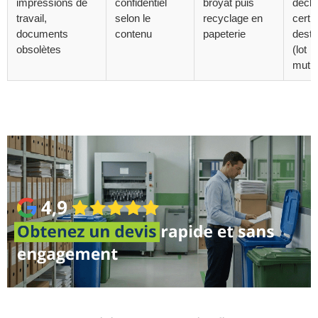
impressions de
confidentiel
broyat puis
décla
travail,
selon le
recyclage en
certif
documents
contenu
papeterie
destr
obsolètes
(lot
mutua