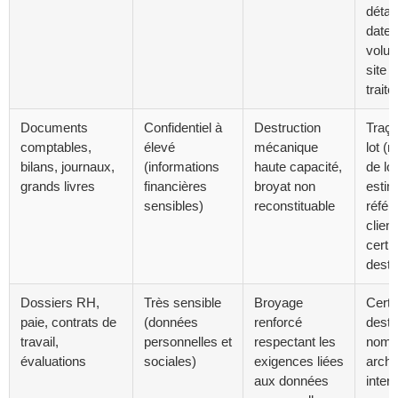
détail
date, 
volum
site 
trait
Documents
Confidentiel à
Destruction
Traça
comptables,
élevé
mécanique
lot (
bilans, journaux,
(informations
haute capacité,
de lot
grands livres
financières
broyat non
estim
sensibles)
reconstituable
référ
client
certif
destr
Dossiers RH,
Très sensible
Broyage
Certif
paie, contrats de
(données
renforcé
destr
travail,
personnelles et
respectant les
nomin
évaluations
sociales)
exigences liées
archi
aux données
inter