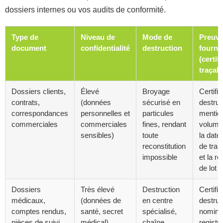
dossiers internes ou vos audits de conformité.
Type de
Niveau de
Mode de
Preuv
document
confidentialité
destruction
fourni
(certifi
traçabi
Dossiers clients,
Élevé
Broyage
Certific
contrats,
(données
sécurisé en
destruc
correspondances
personnelles et
particules
mention
commerciales
commerciales
fines, rendant
volume 
sensibles)
toute
la date,
reconstitution
de trai
impossible
et la r
de lot
Dossiers
Très élevé
Destruction
Certific
médicaux,
(données de
en centre
destruc
comptes rendus,
santé, secret
spécialisé,
nominat
pièces de suivi
médical)
chaîne
registr