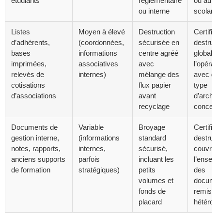
étudiants
réglementaire
ou au s
ou interne
scolari
Listes
Moyen à élevé
Destruction
Certific
d’adhérents,
(coordonnées,
sécurisée en
destruc
bases
informations
centre agréé
global 
imprimées,
associatives
avec
l’opérat
relevés de
internes)
mélange des
avec dé
cotisations
flux papier
type
d’associations
avant
d’archi
recyclage
concer
Documents de
Variable
Broyage
Certific
gestion interne,
(informations
standard
destruc
notes, rapports,
internes,
sécurisé,
couvra
anciens supports
parfois
incluant les
l’ense
de formation
stratégiques)
petits
des
volumes et
docum
fonds de
remis,
placard
hétéro