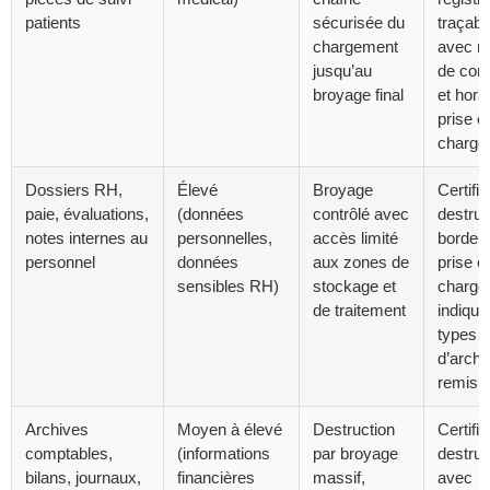
patients
sécurisée du
traçabil
chargement
avec n
jusqu’au
de con
broyage final
et hora
prise e
charge
Dossiers RH,
Élevé
Broyage
Certific
paie, évaluations,
(données
contrôlé avec
destruc
notes internes au
personnelles,
accès limité
border
personnel
données
aux zones de
prise e
sensibles RH)
stockage et
charge
de traitement
indiqua
types
d’archi
remis
Archives
Moyen à élevé
Destruction
Certific
comptables,
(informations
par broyage
destruc
bilans, journaux,
financières
massif,
avec