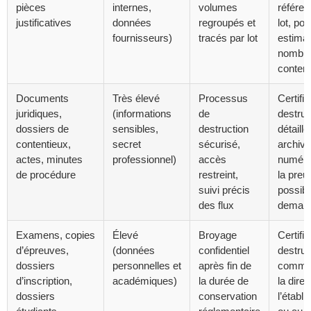
pièces
internes,
volumes
référen
justificatives
données
regroupés et
lot, poi
fournisseurs)
tracés par lot
estimat
nombre
conten
Documents
Très élevé
Processus
Certific
juridiques,
(informations
de
destruc
dossiers de
sensibles,
destruction
détaillé
contentieux,
secret
sécurisé,
archiv
actes, minutes
professionnel)
accès
numéri
de procédure
restreint,
la preu
suivi précis
possibl
des flux
deman
Examens, copies
Élevé
Broyage
Certific
d’épreuves,
(données
confidentiel
destruc
dossiers
personnelles et
après fin de
commu
d’inscription,
académiques)
la durée de
la direc
dossiers
conservation
l’établ