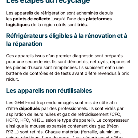
Les étapes du recyclage
Les appareils de réfrigération sont acheminés depuis
les
points de collecte
jusqu’à l’une des
plateformes
logistiques
de la région où ils sont
triés
.
Réfrigérateurs éligibles à la rénovation et à
la réparation
Ces appareils issus d’un premier diagnostic sont préparés
pour une seconde vie. Ils sont démontés, nettoyés, réparés et
les pièces d’usure sont remplacées. Ils subissent enfin une
batterie de contrôles et de tests avant d’être revendus à prix
réduit.
Les appareils non réutilisables
Les GEM Froid trop endommagés sont mis de côté afin
d’être
dépollués
par des professionnels. Ils sont vidés par
aspiration de leurs huiles et gaz de refroidissement (CFC,
HCFC, HFC, NH3… selon le type d’appareil). Le compresseur
ainsi que la mousse expansée contenant des gaz (fréon
R12…) sont retirés. Chaque matériau (ferraille, aluminium,
cuivre, plastique, fibre de verre…) est séparé avant d’être