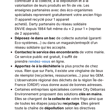
contribuer à la collecte, à la dépollution et à la
valorisation de leurs produits en fin de vie. Les
enseignes partenaires avec des éco-organismes
spécialisés reprennent gratuitement votre ancien frigo
(1 appareil recyclé pour 1 appareil
acheté). Darty partenaire du réseau solidaire
ENVIE depuis 1984 fait même du « 2 pour 1 » (reprise
de 2 appareils).
Déposez-le dans un bac
de collecte autorisé (garanti
Eco-systèmes…) ou dans un magasin/entrepôt d’un
réseau solidaire qui les accepte.
Contactez le service des encombrants
de votre mairie.
Ce service public est gratuit, il suffit de
prendre
rendez-vous
en ligne.
Apportez-le
à la déchèterie
la plus proche de chez
vous. Rien que sur Paris, il existe une vingtaine de lieux
de réemploi (recycleries, ressourceries…) pour les GEM.
L’observatoire régional des déchets de la région Île-de-
France (ORDIF) vous donne aussi de bonnes adresses.
Certaines entreprises spécialisées comme City Débarras
Environnement proposent des solutions
clés en mains
.
Elles se chargent de
la collecte de
votre frigo ainsi que
de toutes les étapes jusqu’au
recyclage
. Elles gèrent
toute la chaîne de
dépollution
selon les directives