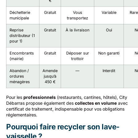
€
Déchetterie
Gratuit
Vous
Variable
Rar
municipale
transportez
Reprise
Gratuit
À la livraison
Oui
N
distributeur (1
pour 1)
Encombrants
Gratuit
Déposer sur
Non garanti
N
(mairie)
trottoir
Abandon /
Amende
—
Interdit
N
ordures
jusqu’à
ménagères
450 €
Pour les
professionnels
(restaurants, cantines, hôtels), City
Débarras propose également des
collectes en volume
avec
certificat de traitement, indispensable pour vos obligations
réglementaires.
Pourquoi faire recycler son lave-
vaisselle ?