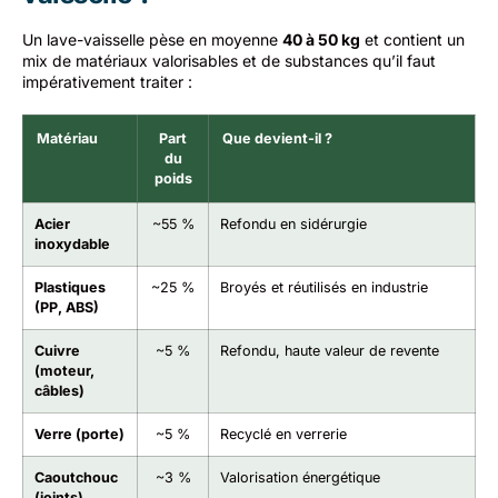
Un lave-vaisselle pèse en moyenne
40 à 50 kg
et contient un
mix de matériaux valorisables et de substances qu’il faut
impérativement traiter :
Matériau
Part
Que devient-il ?
du
poids
Acier
~55 %
Refondu en sidérurgie
inoxydable
Plastiques
~25 %
Broyés et réutilisés en industrie
(PP, ABS)
Cuivre
~5 %
Refondu, haute valeur de revente
(moteur,
câbles)
Verre (porte)
~5 %
Recyclé en verrerie
Caoutchouc
~3 %
Valorisation énergétique
(joints)