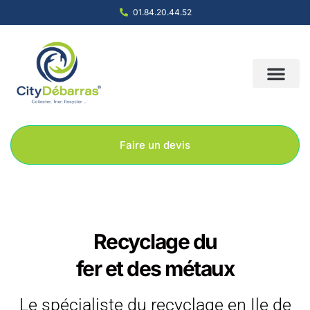
01.84.20.44.52
Nous contacter
Notre société
Nos solution
Faire un devis
Recyclage du
fer et des métaux
Le spécialiste du recyclage en Ile de