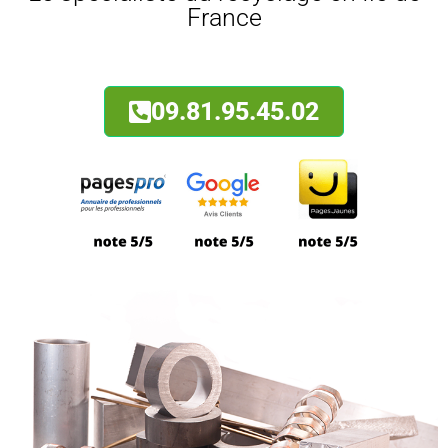
France
09.81.95.45.02