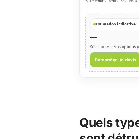
💡 Le volume peut être approxima
Estimation indicative
—
Sélectionnez vos options p
Demander un devis
Quels typ
sont détru