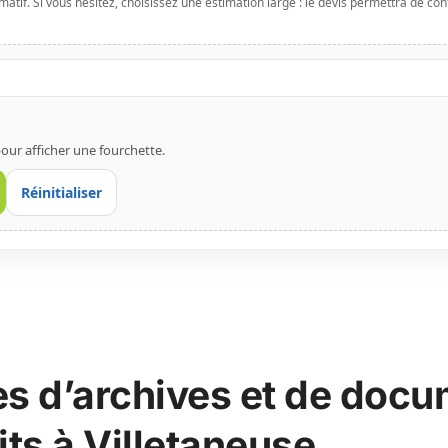
tif. Si vous hésitez, choisissez une estimation large : le devis permettra de confi
our afficher une fourchette.
Réinitialiser
es d’archives et de doc
its à Villetaneuse