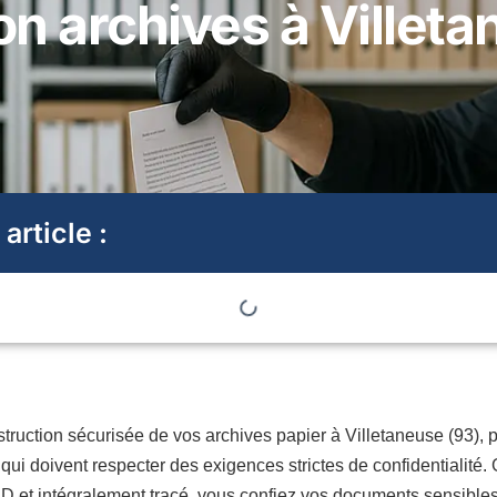
on archives à Villeta
 article :
truction sécurisée de vos archives papier à Villetaneuse (93), p
 qui doivent respecter des exigences strictes de confidentialité
et intégralement tracé, vous confiez vos documents sensibles 