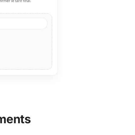
rmer le tarif final.
uments