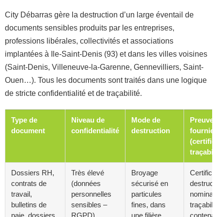
City Débarras gère la destruction d’un large éventail de
documents sensibles produits par les entreprises,
professions libérales, collectivités et associations
implantées à Ile-Saint-Denis (93) et dans les villes voisines
(Saint-Denis, Villeneuve-la-Garenne, Gennevilliers, Saint-
Ouen…). Tous les documents sont traités dans une logique
de stricte confidentialité et de traçabilité.
Type de
Niveau de
Mode de
Preuve
document
confidentialité
destruction
fournie
(certific
traçabili
Dossiers RH,
Très élevé
Broyage
Certifica
contrats de
(données
sécurisé en
destruct
travail,
personnelles
particules
nominati
bulletins de
sensibles –
fines, dans
traçabili
paie, dossiers
RGPD)
une filière
contenan