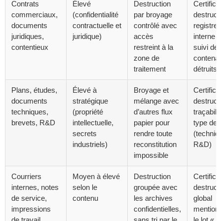
Contrats
Élevé
Destruction
Certifica
commerciaux,
(confidentialité
par broyage
destruct
documents
contractuelle et
contrôlé avec
registre
juridiques,
juridique)
accès
interne 
contentieux
restreint à la
suivi de
zone de
contena
traitement
détruits
Plans, études,
Élevé à
Broyage et
Certifica
documents
stratégique
mélange avec
destruct
techniques,
(propriété
d’autres flux
traçabili
brevets, R&D
intellectuelle,
papier pour
type de 
secrets
rendre toute
(techniq
industriels)
reconstitution
R&D)
impossible
Courriers
Moyen à élevé
Destruction
Certifica
internes, notes
selon le
groupée avec
destruct
de service,
contenu
les archives
global
impressions
confidentielles,
mention
de travail
sans tri par le
le lot «