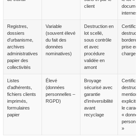
client
docume
internes
Registres,
Variable
Destruction en
Certifica
dossiers
(souvent élevé
lot scellé,
destruct
d’urbanisme,
du fait des
sous contrôle
bordere
archives
données
et avec
prise en
administratives
nominatives)
procédure
charge s
papier des
validée en
collectivités
amont
Listes
Élevé
Broyage
Certifica
d’adhérents,
(données
sécurisé avec
destruct
fichiers clients
personnelles –
garantie
mention
imprimés,
RGPD)
d’irréversibilité
explicit
formulaires
avant
le carac
papier
recyclage
« donné
personne
»