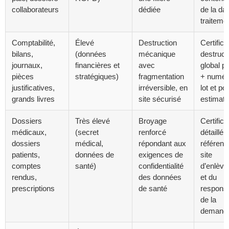
collaborateurs
dédiée
de la da
traiteme
Comptabilité,
Élevé
Destruction
Certifica
bilans,
(données
mécanique
destruct
journaux,
financières et
avec
global pa
pièces
stratégiques)
fragmentation
+ numér
justificatives,
irréversible, en
lot et po
grands livres
site sécurisé
estimatif
Dossiers
Très élevé
Broyage
Certifica
médicaux,
(secret
renforcé
détaillé
dossiers
médical,
répondant aux
référenc
patients,
données de
exigences de
site
comptes
santé)
confidentialité
d’enlèv
rendus,
des données
et du
prescriptions
de santé
respons
de la
demand