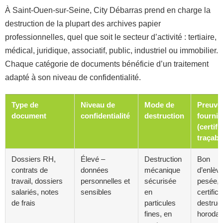
À Saint-Ouen-sur-Seine, City Débarras prend en charge la
destruction de la plupart des archives papier
professionnelles, quel que soit le secteur d’activité : tertiaire,
médical, juridique, associatif, public, industriel ou immobilier.
Chaque catégorie de documents bénéficie d’un traitement
adapté à son niveau de confidentialité.
Type de
Niveau de
Mode de
Preuve
document
confidentialité
destruction
fournie
(certifi
traçabil
Dossiers RH,
Élevé –
Destruction
Bon
contrats de
données
mécanique
d’enlèv
travail, dossiers
personnelles et
sécurisée
pesée,
salariés, notes
sensibles
en
certifica
de frais
particules
destruc
fines, en
horodat