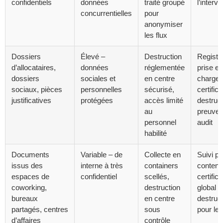
confidentiels
données
traité groupé
l’interv
concurrentielles
pour
anonymiser
les flux
Dossiers
Élevé –
Destruction
Registr
d’allocataires,
données
réglementée
prise en
dossiers
sociales et
en centre
charge,
sociaux, pièces
personnelles
sécurisé,
certifica
justificatives
protégées
accès limité
destruct
au
preuve 
personnel
audit
habilité
Documents
Variable – de
Collecte en
Suivi pa
issus des
interne à très
containers
contena
espaces de
confidentiel
scellés,
certifica
coworking,
destruction
global d
bureaux
en centre
destruc
partagés, centres
sous
pour le 
d’affaires
contrôle