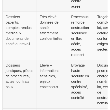
centre
agréé
Dossiers
Très élevé –
Processus
Traçabil
patients,
données de
renforcé,
complèt
comptes rendus
santé,
destruction
lot, certi
médicaux,
strictement
sécurisée
détaillé
documents de
confidentielles
en flux
confor
santé au travail
dédié,
exigenc
accès
secteur
restreint
Dossiers
Élevé –
Broyage
Docume
juridiques, pièces
informations
haute
prise en
de procédures,
sensibles,
sécurité en
charge,
actes, contrats,
enjeux
centre
numéro
baux
contentieux
spécialisé,
lot, certi
accès
de
contrôlé
destruc
nominat