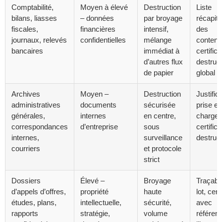
Comptabilité,
Moyen à élevé
Destruction
Liste
bilans, liasses
– données
par broyage
récapitu
fiscales,
financières
intensif,
des
journaux, relevés
confidentielles
mélange
contena
bancaires
immédiat à
certifica
d’autres flux
destruc
de papier
global
Archives
Moyen –
Destruction
Justifica
administratives
documents
sécurisée
prise en
générales,
internes
en centre,
charge 
correspondances
d’entreprise
sous
certifica
internes,
surveillance
destruc
courriers
et protocole
strict
Dossiers
Élevé –
Broyage
Traçabil
d’appels d’offres,
propriété
haute
lot, certi
études, plans,
intellectuelle,
sécurité,
avec
rapports
stratégie,
volume
référen