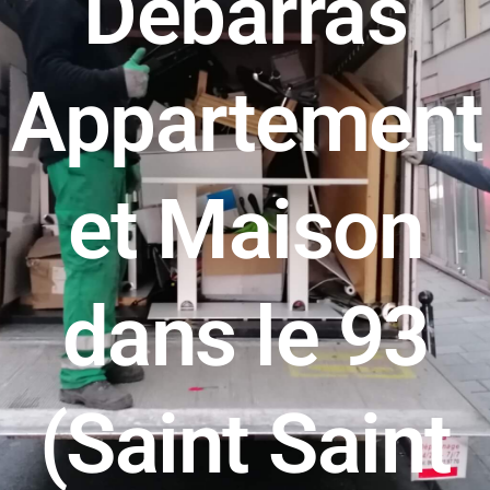
Débarras
Appartement
et Maison
dans le 93
(Saint Saint