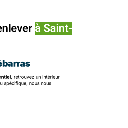
enlever
à Saint-
ébarras
ntiel
, retrouvez un intérieur
ou spécifique, nous nous