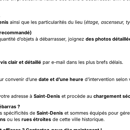
s
enis
ainsi que les particularités du lieu (
étage, ascenseur, t
s recommandé)
quantité d’objets à débarrasser, joignez
des photos détaillé
vis clair et détaillé
par e-mail dans les plus brefs délais.
ur convenir d’une
date et d’une heure
d’intervention selon 
 votre adresse à
Saint-Denis
et procède au
chargement séc
ébarras ?
s spécificités de
Saint-Denis
et sommes équipés pour gérer 
ens
ou les
rues étroites
de cette ville historique.
t efficace ? Contactez-nous dès maintenant !