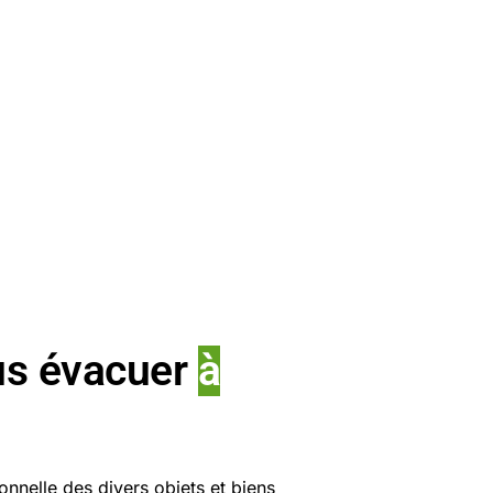
us évacuer
à
onnelle des divers objets et biens