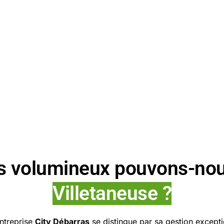
ts volumineux pouvons-no
Villetaneuse ?
entreprise
City Débarras
se distingue par sa gestion excepti