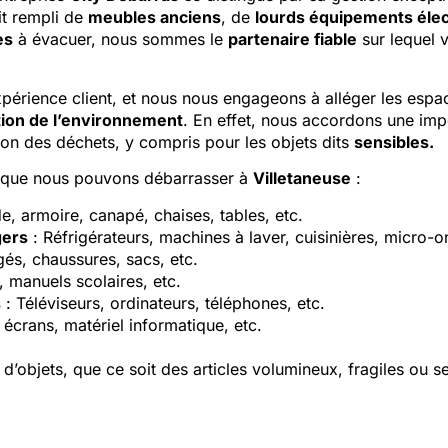
it rempli de
meubles anciens
, de
lourds équipements éle
es
à évacuer, nous sommes le
partenaire fiable
sur lequel 
xpérience client, et nous nous engageons à alléger les esp
ion de l’environnement
. En effet, nous accordons une imp
on des déchets, y compris pour les objets dits
sensibles.
s que nous pouvons débarrasser à
Villetaneuse
:
 armoire, canapé, chaises, tables, etc.
gers
: Réfrigérateurs, machines à laver, cuisinières, micro-o
és, chaussures, sacs, etc.
manuels scolaires, etc.
s
: Téléviseurs, ordinateurs, téléphones, etc.
, écrans, matériel informatique, etc.
’objets, que ce soit des articles volumineux, fragiles ou s