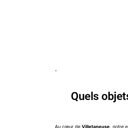
"
Quels obje
Au cœur de
Villetaneuse
, notre 