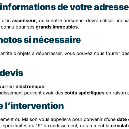
 informations de votre adress
é d’un
ascenseur
, ou si notre personnel devra utiliser une
c
t connu pour ses
grands immeubles
.
hotos si nécessaire
quantité d’objets à débarrasser, vous pouvez nous fournir de
 devis
ourrier électronique
.
ondissement peuvent avoir des
coûts spécifiques
en raison 
e l’intervention
ement ou Maison vous appellera pour convenir d’une
date 
s spécificités du 19ᵉ arrondissement, notamment la
circulat