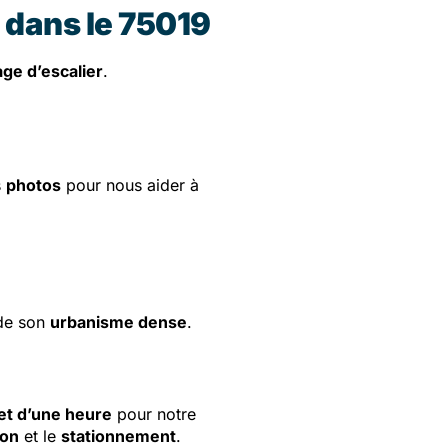
e dans le 75019
age d’escalier
.
s
photos
pour nous aider à
de son
urbanisme dense
.
et d’une heure
pour notre
ion
et le
stationnement
.