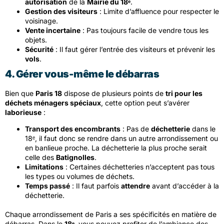
autorisation
de la
Mairie du 18ᵉ
.
Gestion des visiteurs
: Limite d’affluence pour respecter le
voisinage.
Vente incertaine
: Pas toujours facile de vendre tous les
objets.
Sécurité
: Il faut gérer l’entrée des visiteurs et prévenir les
vols
.
4. Gérer vous-même le débarras
Bien que
Paris 18
dispose de plusieurs points de
tri pour les
déchets ménagers spéciaux
, cette option peut s’avérer
laborieuse
:
Transport des encombrants
: Pas de
déchetterie
dans le
18ᵉ, il faut donc se rendre dans un autre arrondissement ou
en banlieue proche. La déchetterie la plus proche serait
celle des
Batignolles
.
Limitations
: Certaines déchetteries n’acceptent pas tous
les types ou volumes de déchets.
Temps passé
: Il faut parfois
attendre
avant d’accéder à la
déchetterie.
Chaque arrondissement de Paris a ses spécificités en matière de
débarras. Dans le
18ᵉ
, vous pouvez profiter de l’ambiance des