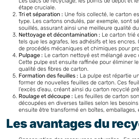
Les bacs de recyclage, les points de dépôt et 
étape cruciale.
Tri et séparation :
Une fois collecté, le carton es
type. Les cartons ondulés, par exemple, sont sé
souillés, assurant ainsi une meilleure qualité d
Nettoyage et décontamination :
Le carton trié 
tels que les agrafes, les adhésifs et les encres.
de procédés mécaniques et chimiques pour pro
Pulpage :
Le carton nettoyé est mélangé avec d
Cette pulpe est ensuite raffinée pour éliminer l
qualité des fibres de carton.
Formation des feuilles :
La pulpe est répartie 
former de nouvelles feuilles de carton. Ces feu
l’excès d’eau, créant ainsi du carton recyclé prêt
Roulage et découpe :
Les feuilles de carton so
découpées en diverses tailles selon les besoins
ensuite être transformé en boîtes, emballages, 
Les avantages du recy