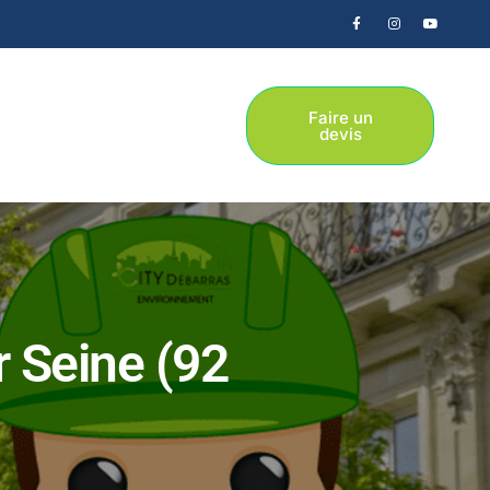
Faire un
devis
r Seine (92