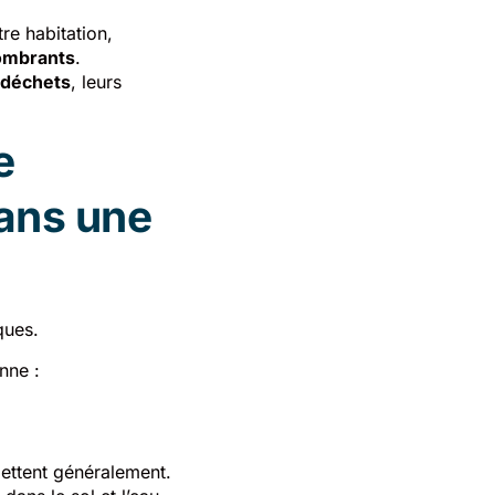
re habitation,
ombrants
.
 déchets
, leurs
e
ans une
ques.
nne :
jettent généralement.