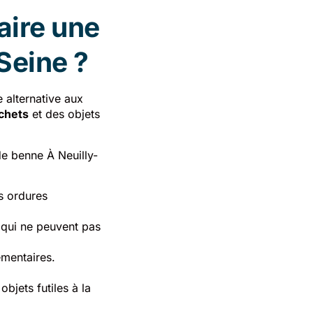
aire une
Seine ?
 alternative aux
chets
et des objets
de benne À Neuilly-
s ordures
 qui ne peuvent pas
émentaires.
bjets futiles à la