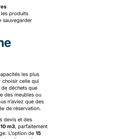
res
 les produits
de sauvegarder
une
apacités les plus
 choisir celle qui
é de déchets que
me des meubles ou
ous n’aviez que des
ée de réservation.
s devis et des
 10 m3
, parfaitement
age. L’option de
15