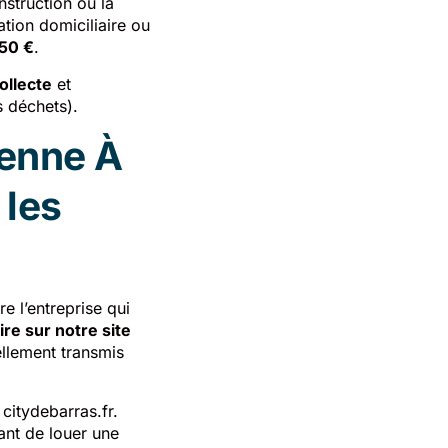
nstruction ou la
tion domiciliaire ou
50 €
.
ollecte
et
 déchets).
benne À
 les
dre l’entreprise qui
ire sur notre site
ellement transmis
citydebarras.fr.
ant de louer une