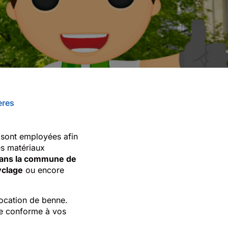
ères
s sont employées afin
es matériaux
dans la commune de
yclage
ou encore
location de benne.
le conforme à vos