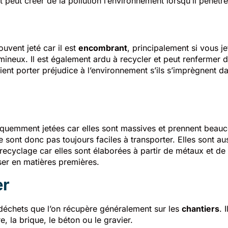
et peut créer de la pollution l’environnement lorsqu’il pénètre
uvent jeté car il est
encombrant
, principalement si vous j
umineux. Il est également ardu à recycler et peut renfermer
ent porter préjudice à l’environnement s’ils s’imprègnent d
quemment jetées car elles sont massives et prennent beau
 sont donc pas toujours faciles à transporter. Elles sont aussi
ecyclage car elles sont élaborées à partir de métaux et de 
ser en matières premières.
er
e déchets que l’on récupère généralement sur les
chantiers
. 
re, la brique, le béton ou le gravier.