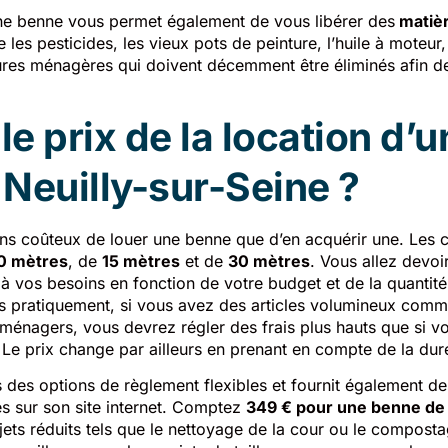
Une benne vous permet également de vous libérer des
matiè
es pesticides, les vieux pots de peinture, l’huile à moteur,
ures ménagères qui doivent décemment être éliminés afin 
le prix de la location d’
Neuilly-sur-Seine ?
ins coûteux de louer une benne que d’en acquérir une. Les c
0 mètres
, de
15 mètres
et de
30 mètres
. Vous allez devoir
à vos besoins en fonction de votre budget et de la quantit
us pratiquement, si vous avez des articles volumineux com
oménagers, vous devrez régler des frais plus hauts que si v
 Le prix change par ailleurs en prenant en compte de la dur
 des options de règlement flexibles et fournit également de
es sur son site internet. Comptez
349 € pour une benne de
jets réduits tels que le nettoyage de la cour ou le compost