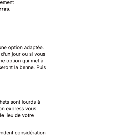
llement
rras
.
une option adaptée.
d’un jour ou si vous
une option qui met à
eront la benne. Puis
hets sont lourds à
ion express vous
e lieu de votre
endent considération