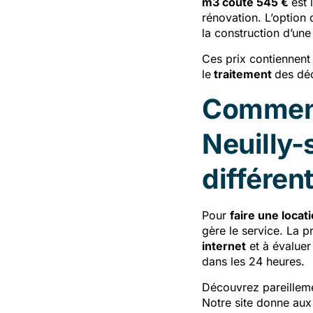
m3 coûte 545 €
est 
rénovation. L’option
la construction d’un
Ces prix contiennent 
le
traitement
des dé
Comment 
Neuilly-
différen
Pour
faire une locat
gère le service. La 
internet
et à évaluer
dans les 24 heures.
Découvrez pareillemen
Notre site donne aux 