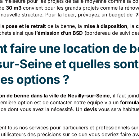
la meilleure pour les projets de taille moyenne comme la co
 de
30 m3
convient pour les grands projets comme la rénova
e nouvelle structure. Pour la louer, prévoyez un budget de
7
la
pose et le retrait
de la benne, la
mise à disposition
, la
c
chets ainsi que
l’émission d’un BSD
(bordereau de suivi des
faire une location de 
sur-Seine et quelles sont
tes options ?
ion de benne dans la ville de Neuilly-sur-Seine
, il faut join
première option est de contacter notre équipe via un
formula
 ce dont vous avez la nécessité. Un
devis
vous sera habitu
t tous nos services pour particuliers et professionnels sur 
utilisateurs des précisions sur ce que vous devriez faire av