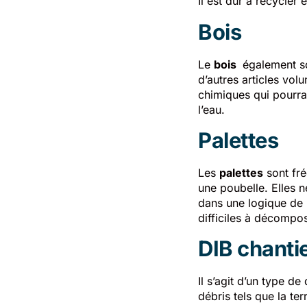
Il est dur à recycler 
Bois
Le
bois
également so
d’autres articles vol
chimiques qui pourrai
l’eau.
Palettes
Les
palettes
sont fré
une poubelle. Elles ne
dans une logique de r
difficiles à décompo
DIB chanti
Il s’agit d’un type d
débris tels que la ter