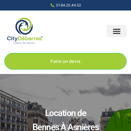
01.84.20.44.52
Nous contacter
Notre société
Nos solution
Faire un devis
Location de
Bennes À Asnières