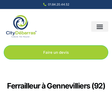
01.84.20.44.52
Nous contacter
Notre société
Nos solution
Faire un devis
Ferrailleur à Gennevilliers (92)