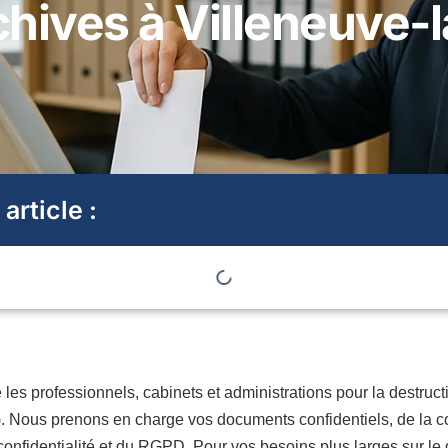
chives à Villeneuve-
 article :
es professionnels, cabinets et administrations pour la destruct
. Nous prenons en charge vos documents confidentiels, de la co
a confidentialité et du RGPD. Pour vos besoins plus larges sur l