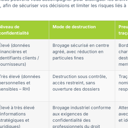
, afin de sécuriser vos décisions et limiter les risques liés à
Niveau de
Mode de destruction
Preu
confidentialité
traç
Élevé (données
Broyage sécurisé en centre
Bord
financières et
agréé, avec réduction en
char
identifiants clients /
particules ﬁnes
dest
fournisseurs)
ment
Très élevé (données
Destruction sous contrôle,
Traça
personnelles et
accès restreint, sans
nomi
sensibles – RH)
ouverture des dossiers
resp
Élevé à très élevé
Broyage industriel conforme
Atte
(informations
aux exigences de
avec
stratégiques et
confidentialité des
et id
juridiques)
professionnels du droit