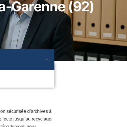
la-Garenne (92)
ion sécurisée d’archives à
llecte jusqu’au recyclage,
e département, nous