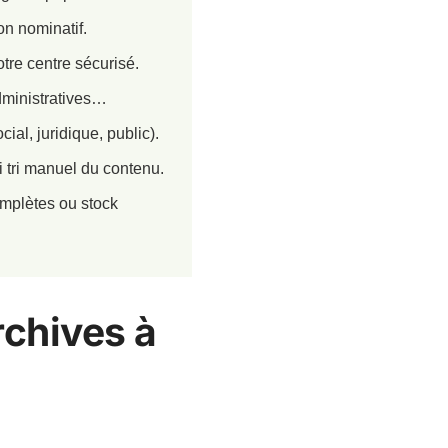
on nominatif.
tre centre sécurisé.
dministratives…
al, juridique, public).
i tri manuel du contenu.
omplètes ou stock
rchives à