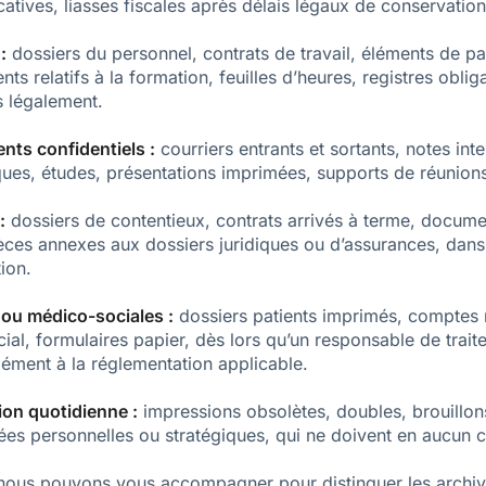
icatives, liasses fiscales après délais légaux de conservation
:
dossiers du personnel, contrats de travail, éléments de pa
s relatifs à la formation, feuilles d’heures, registres obliga
s légalement.
nts confidentiels :
courriers entrants et sortants, notes int
ues, études, présentations imprimées, supports de réunions 
:
dossiers de contentieux, contrats arrivés à terme, docum
èces annexes aux dossiers juridiques ou d’assurances, dans 
ion.
ou médico-sociales :
dossiers patients imprimés, comptes
cial, formulaires papier, dès lors qu’un responsable de trait
ément à la réglementation applicable.
on quotidienne :
impressions obsolètes, doubles, brouillons
es personnelles ou stratégiques, qui ne doivent en aucun ca
, nous pouvons vous accompagner pour distinguer les archiv