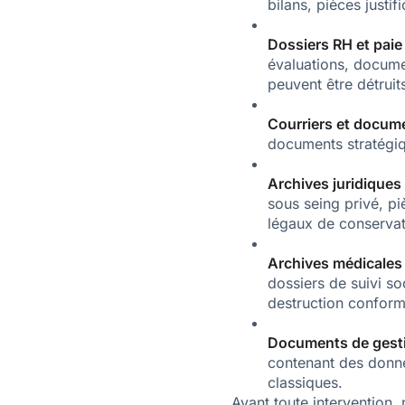
bilans, pièces justif
Dossiers RH et paie 
évaluations, document
peuvent être détruit
Courriers et docume
documents stratégiq
Archives juridiques 
sous seing privé, pi
légaux de conservat
Archives médicales 
dossiers de suivi so
destruction conform
Documents de gesti
contenant des donné
classiques.
Avant toute intervention