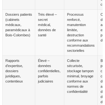
co
Dossiers patients
Très élevé –
Processus
Cer
(cabinets
secret
renforcé,
de
médicaux,
médical,
manutention
ad
paramédicaux à
données de
limitée,
ex
Bois-Colombes)
santé
destruction
pr
conforme aux
de
recommandations
sectorielles
Rapports
Élevé –
Collecte
Bo
d’expertise,
données
sécurisée,
pr
dossiers
confidentielles,
stockage tampon
ch
juridiques,
parfois
minimal, broyage
cer
contentieux
judiciaires
conforme aux
de
normes de
ar
confidentialité
da
do
d’