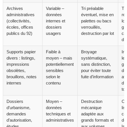
Archives
Variable –
Tri préalable
Tra
administratives
données
éventuel, mise en
ré
(collectivités,
internes et
palettes ou bacs
lot
écoles, offices
dossiers
verrouillés,
glo
publics du 92)
usagers
destruction par lot
ca
d’é
Supports papier
Faible à
Broyage
In
divers : listings,
moyen – mais
systématique,
le 
impressions
potentiellement
sans distinction,
gl
obsolètes,
sensibles
pour éviter toute
de
brouillons, notes
selon le
fuite d’information
av
internes
contenu
du
tot
Dossiers
Moyen –
Destruction
Cer
d’urbanisme,
données
mécanique
lis
demandes
techniques et
adaptée aux
ca
d’autorisation,
administratives
grands formats et
do
études
aux volumes
la 