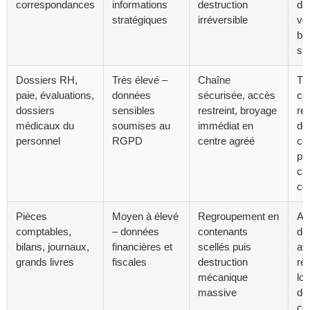
correspondances
informations
destruction
dat
stratégiques
irréversible
vo
bo
sui
Dossiers RH,
Très élevé –
Chaîne
Tra
paie, évaluations,
données
sécurisée, accès
co
dossiers
sensibles
restreint, broyage
ret
médicaux du
soumises au
immédiat en
des
personnel
RGPD
centre agréé
cer
pré
ca
con
Pièces
Moyen à élevé
Regroupement en
At
comptables,
– données
contenants
de
bilans, journaux,
financières et
scellés puis
av
grands livres
fiscales
destruction
ré
mécanique
lot
massive
de
co