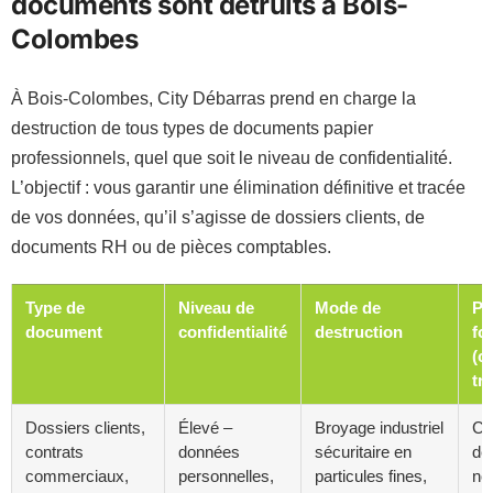
documents sont détruits à Bois-
Colombes
À Bois-Colombes, City Débarras prend en charge la
destruction de tous types de documents papier
professionnels, quel que soit le niveau de confidentialité.
L’objectif : vous garantir une élimination définitive et tracée
de vos données, qu’il s’agisse de dossiers clients, de
documents RH ou de pièces comptables.
Type de
Niveau de
Mode de
Pr
document
confidentialité
destruction
fo
(ce
tra
Dossiers clients,
Élevé –
Broyage industriel
Cer
contrats
données
sécuritaire en
de
commerciaux,
personnelles,
particules fines,
no