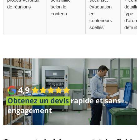
de réunions
selon le
évacuation
détaillan
contenu
en
type
conteneurs
d’archi
scellés
détruite