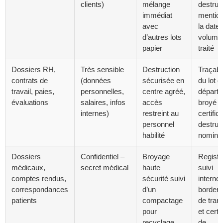
clients)
mélange
destruc
immédiat
mentio
avec
la date 
d’autres lots
volume
papier
traité
Dossiers RH,
Très sensible
Destruction
Traçabil
contrats de
(données
sécurisée en
du lot d
travail, paies,
personnelles,
centre agréé,
départ a
évaluations
salaires, infos
accès
broyé +
internes)
restreint au
certific
personnel
destruc
habilité
nominat
Dossiers
Confidentiel –
Broyage
Registr
médicaux,
secret médical
haute
suivi
comptes rendus,
sécurité suivi
interne,
correspondances
d’un
border
patients
compactage
de trans
pour
et certif
recyclage
de