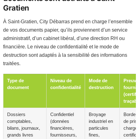
Gratien
À Saint-Gratien, City Débarras prend en charge l’ensemble
de vos documents papier, qu’ils proviennent d’un service
administratif, d’un cabinet libéral, d’une direction RH ou
financière. Le niveau de confidentialité et le mode de
destruction sont adaptés à la sensibilité des informations
traitées.
Type de
Niveau de
Mode de
Preuve
document
confidentialité
destruction
fournie
(certifi
traçabil
Dossiers
Confidentiel
Broyage
Border
comptables,
(données
industriel en
de pris
bilans, journaux,
financières,
particules
charge
grands livres
fournisseurs,
fines,
certific