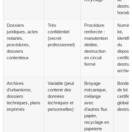
destruc
horodat
Dossiers
Très
Procédure
Numéro
juridiques, actes
confidentiel
renforcée :
lot,
notariés,
(secret
manutention
identifi
procédures,
professionnel)
dédiée,
du
dossiers
destruction
déposan
contentieux
en circuit
certific
fermé
destruc
archiva
Archives
Variable (peut
Broyage
Border
d’urbanisme,
contenir des
mécanique,
de lot +
dossiers
données
mélange
certifica
techniques, plans
techniques et
avec
global 
imprimés
personnelles)
d’autres flux
destruc
papier,
recyclage en
papeterie