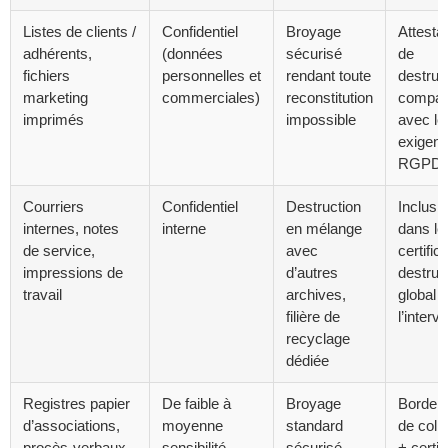
Listes de clients /
Confidentiel
Broyage
Attesta
adhérents,
(données
sécurisé
de
fichiers
personnelles et
rendant toute
destruc
marketing
commerciales)
reconstitution
compati
imprimés
impossible
avec le
exigen
RGPD
Courriers
Confidentiel
Destruction
Inclusi
internes, notes
interne
en mélange
dans le
de service,
avec
certific
impressions de
d’autres
destruc
travail
archives,
global 
filière de
l’interv
recyclage
dédiée
Registres papier
De faible à
Broyage
Border
d’associations,
moyenne
standard
de coll
procès-verbaux
sensibilité
sécurisé,
+ certif