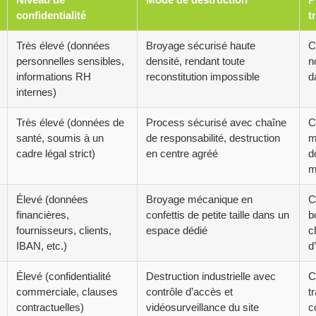
confidentialité
t
Très élevé (données
Broyage sécurisé haute
C
personnelles sensibles,
densité, rendant toute
n
informations RH
reconstitution impossible
d
internes)
Très élevé (données de
Process sécurisé avec chaîne
C
santé, soumis à un
de responsabilité, destruction
m
cadre légal strict)
en centre agréé
d
m
Élevé (données
Broyage mécanique en
C
financières,
confettis de petite taille dans un
b
fournisseurs, clients,
espace dédié
c
IBAN, etc.)
d
Élevé (confidentialité
Destruction industrielle avec
C
commerciale, clauses
contrôle d’accès et
t
contractuelles)
vidéosurveillance du site
c