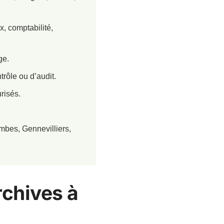
, comptabilité,
ge.
trôle ou d’audit.
risés.
mbes, Gennevilliers,
rchives à