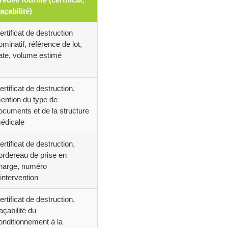
raçabilité)
ertificat de destruction
ominatif, référence de lot,
ate, volume estimé
ertificat de destruction,
ention du type de
ocuments et de la structure
édicale
ertificat de destruction,
ordereau de prise en
harge, numéro
’intervention
ertificat de destruction,
raçabilité du
onditionnement à la