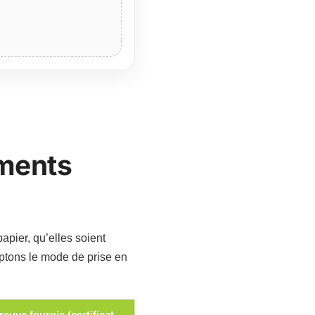
uments
apier, qu’elles soient
ptons le mode de prise en
reuve fournie (certificat,