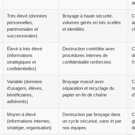
d
Très élevé (données
Broyage à haute sécurité,
C
personnelles,
volumes gérés en lots scellés
a
patrimoniales et
et identifiés
c
successorales)
Élevé à très élevé
Destruction contrôlée avec
C
(informations
procédures internes de
d
stratégiques et
confidentialité renforcées
l
confidentielles)
Variable (données
Broyage massif avec
C
d’usagers, élèves,
séparation et recyclage du
r
bénéficiaires,
papier en fin de chaîne
d
adhérents)
Moyen à élevé
Destruction par broyage dans
C
(informations internes,
un cycle sécurisé, sans tri par
g
stratégie, organisation)
nos équipes
du