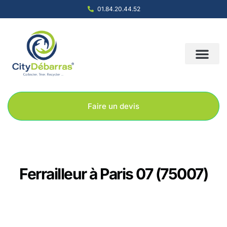
01.84.20.44.52
Nous contacter
Notre société
Nos solution
Faire un devis
Ferrailleur à Paris 07 (75007)