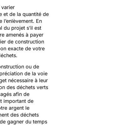
 varier
e et de la quantité de
e l’enlèvement. En
 du projet s’il est
être amenés à payer
ier de construction
tion exacte de votre
déchets.
onstruction ou de
préciation de la voie
get nécessaire à leur
tion des déchets verts
gagés afin de
t important de
tre argent le
ement des déchets
et de gagner du temps