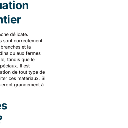
uation
tier
âche délicate.
ts sont correctement
 branches et la
rdins ou aux fermes
le, tandis que le
péciaux. Il est
ation de tout type de
iter ces matériaux. Si
bueront grandement à
es
?