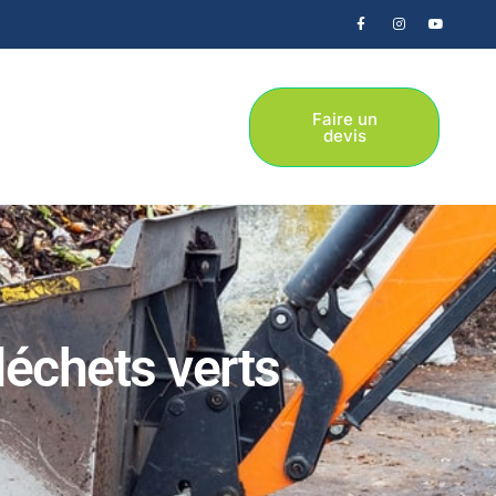
Faire un
devis
déchets verts