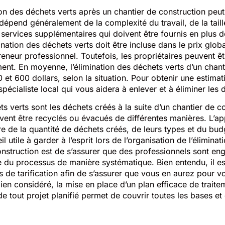
ion des déchets verts après un chantier de construction peut
dépend généralement de la complexité du travail, de la taill
 services supplémentaires qui doivent être fournis en plus d
ination des déchets verts doit être incluse dans le prix global
reneur professionnel. Toutefois, les propriétaires peuvent 
ent. En moyenne, l’élimination des déchets verts d’un chant
 et 600 dollars, selon la situation. Pour obtenir une estima
spécialiste local qui vous aidera à enlever et à éliminer les 
s verts sont les déchets créés à la suite d’un chantier de c
uvent être recyclés ou évacués de différentes manières. L’ap
e de la quantité de déchets créés, de leurs types et du bud
 utile à garder à l’esprit lors de l’organisation de l’élimina
onstruction est de s’assurer que des professionnels sont en
e du processus de manière systématique. Bien entendu, il es
 de tarification afin de s’assurer que vous en aurez pour vo
en considéré, la mise en place d’un plan efficace de trait
de tout projet planifié permet de couvrir toutes les bases 