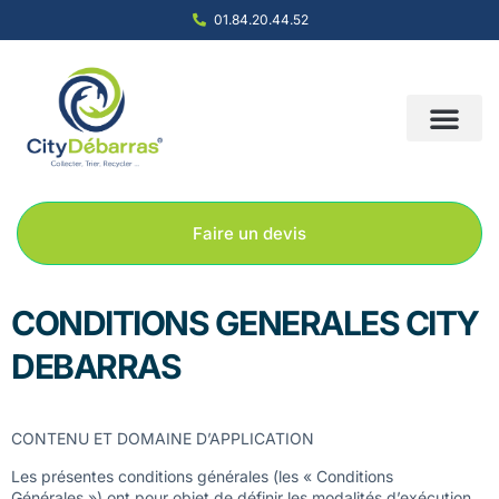
01.84.20.44.52
Nous contacter
Notre société
Nos solution
Faire un devis
CONDITIONS GENERALES CITY
DEBARRAS
CONTENU ET DOMAINE D’APPLICATION
Les présentes conditions générales (les « Conditions
Générales ») ont pour objet de définir les modalités d’exécution